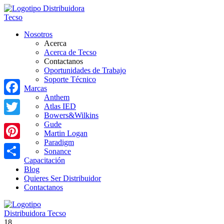
Nosotros
Acerca
Acerca de Tecso
Contactanos
Oportunidades de Trabajo
Soporte Técnico
Marcas
Anthem
Facebook
Atlas IED
Bowers&Wilkins
Twitter
Gude
Martin Logan
Paradigm
Pinterest
Sonance
Capacitación
Share
Blog
Quieres Ser Distribuidor
Contactanos
18