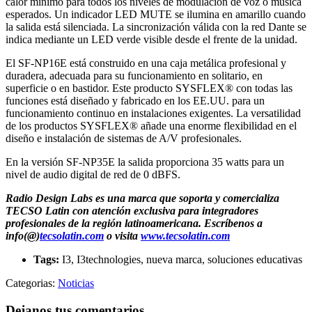
calor mínimo para todos los niveles de modulación de voz o música
esperados. Un indicador LED MUTE se ilumina en amarillo cuando
la salida está silenciada. La sincronización válida con la red Dante se
indica mediante un LED verde visible desde el frente de la unidad.
El SF-NP16E está construido en una caja metálica profesional y
duradera, adecuada para su funcionamiento en solitario, en
superficie o en bastidor. Este producto SYSFLEX® con todas las
funciones está diseñado y fabricado en los EE.UU. para un
funcionamiento continuo en instalaciones exigentes. La versatilidad
de los productos SYSFLEX® añade una enorme flexibilidad en el
diseño e instalación de sistemas de A/V profesionales.
En la versión SF-NP35E la salida proporciona 35 watts para un
nivel de audio digital de red de 0 dBFS.
Radio Design Labs es una marca que soporta y comercializa
TECSO Latin con atención exclusiva para integradores
profesionales de la región latinoamericana. Escríbenos a
info(@)
tecsolatin.com
o visita
www.tecsolatin.com
Tags:
I3, I3technologies, nueva marca, soluciones educativas
Categorias:
Noticias
Dejanos tus comentarios