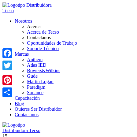
Nosotros
Acerca
Acerca de Tecso
Contactanos
Oportunidades de Trabajo
Soporte Técnico
Marcas
Anthem
Facebook
Atlas IED
Bowers&Wilkins
Twitter
Gude
Martin Logan
Paradigm
Pinterest
Sonance
Capacitación
Share
Blog
Quieres Ser Distribuidor
Contactanos
15