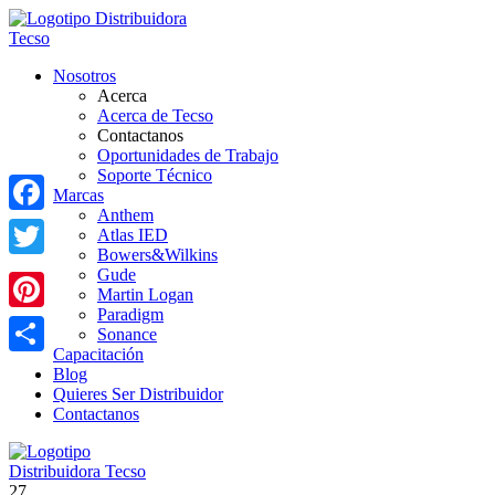
Nosotros
Acerca
Acerca de Tecso
Contactanos
Oportunidades de Trabajo
Soporte Técnico
Marcas
Anthem
Facebook
Atlas IED
Bowers&Wilkins
Twitter
Gude
Martin Logan
Paradigm
Pinterest
Sonance
Capacitación
Share
Blog
Quieres Ser Distribuidor
Contactanos
27