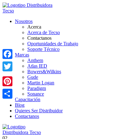
Nosotros
Acerca
Acerca de Tecso
Contactanos
Oportunidades de Trabajo
Soporte Técnico
Marcas
Anthem
Facebook
Atlas IED
Bowers&Wilkins
Twitter
Gude
Martin Logan
Paradigm
Pinterest
Sonance
Capacitación
Share
Blog
Quieres Ser Distribuidor
Contactanos
02