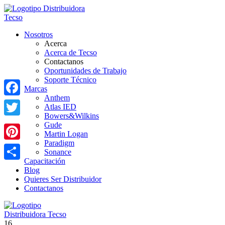
Nosotros
Acerca
Acerca de Tecso
Contactanos
Oportunidades de Trabajo
Soporte Técnico
Marcas
Anthem
Facebook
Atlas IED
Bowers&Wilkins
Twitter
Gude
Martin Logan
Paradigm
Pinterest
Sonance
Capacitación
Share
Blog
Quieres Ser Distribuidor
Contactanos
16