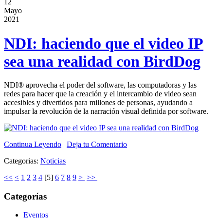
12
Mayo
2021
NDI: haciendo que el video IP
sea una realidad con BirdDog
NDI® aprovecha el poder del software, las computadoras y las
redes para hacer que la creación y el intercambio de video sean
accesibles y divertidos para millones de personas, ayudando a
impulsar la revolución de la narración visual definida por software.
Continua Leyendo
|
Deja tu Comentario
Categorias:
Noticias
<<
<
1
2
3
4
[
5
]
6
7
8
9
>
>>
Categorías
Eventos